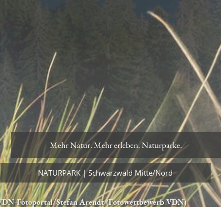
Mehr Natur. Mehr erleben. Naturparke.
Mehr Natur. Mehr erleben. Naturparke.
NATURPARK | Schwarzwald Mitte/Nord
NATURPARK | Schwarzwald Mitte/Nord
VDN-Fotoportal/Stefan Arendt (Fotowettbewerb VDN)
© Nicolai Stotz