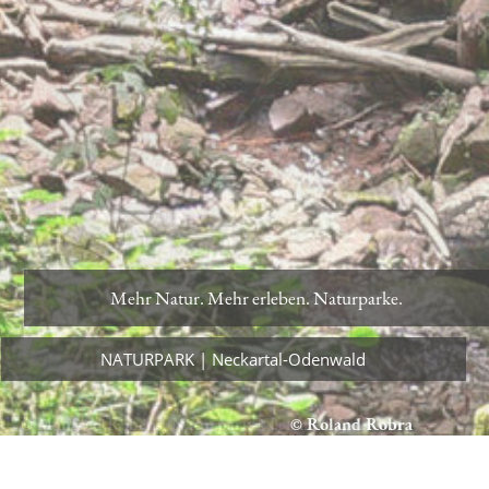
Mehr Natur. Mehr erleben. Naturparke.
Mehr Natur. Mehr erleben. Naturparke.
NATURPARK | Neckartal-Odenwald
NATURPARK | Neckartal-Odenwald
© Manfred Robens, Naturpark Neckartal-Odenwald
© Roland Robra