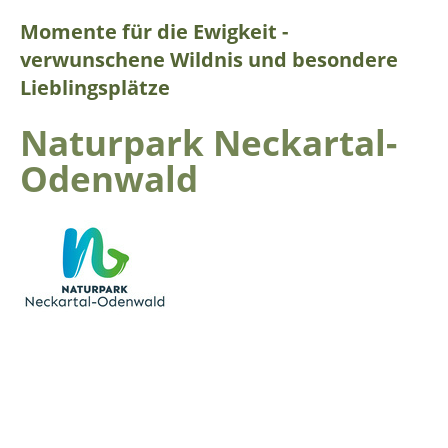
Momente für die Ewigkeit -
verwunschene Wildnis und besondere
Lieblingsplätze
Naturpark Neckartal-
Odenwald
Die waldreiche Mittelgebirgslandschaft des Odenwalds,
der romantische Neckar mit seinen wilden Seitentälern
und die stolz über dem tief eingeschnittenen Flussbett
thronenden Burgen geben dem Naturpark sein